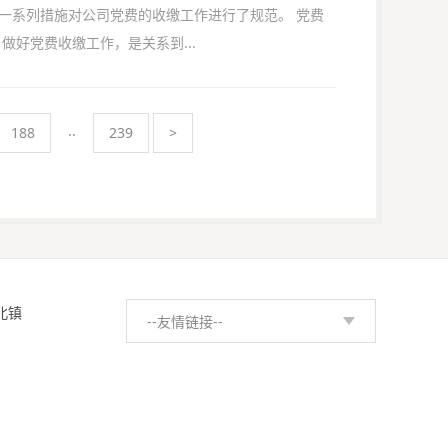
取一系列措施对公司党费的收缴工作进行了规范。 党费
好党费收缴工作，是关系到...
..
188
239
>
北镇
--友情链接--