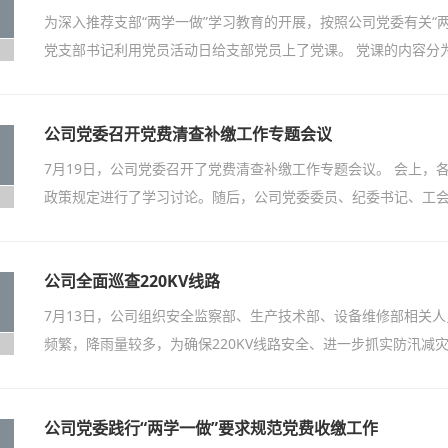
为深入推荐支部“两学一做”学习教育的开展，按照公司党委有关“
党支部书记利用党员活动日给支部党员上了党课。 党课的内容分为两
公司党委召开党费清查补缴工作专题会议
7月19日，公司党委召开了党费清查补缴工作专题会议。 会上
政策规定进行了学习讨论。随后，公司党委委员、纪委书记、工会主
公司全面巡查220KV线路
7月13日，公司组织安全监察部、生产技术部、设备维修部相关人员
频繁，降雨量较多，为确保220KV线路安全、进一步抓实防汛减灾
公司党委践行“两学一做”要求规范党费收缴工作