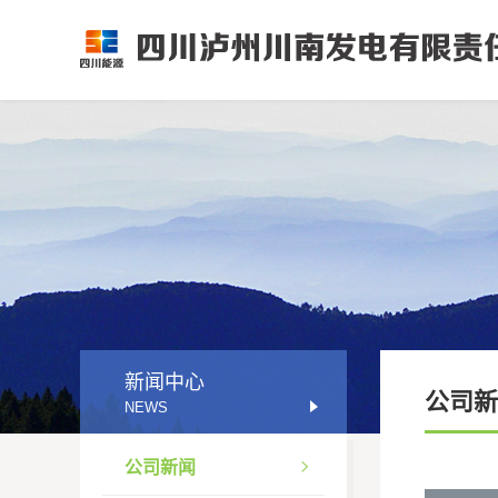
新闻中心
公司新
NEWS
公司新闻
