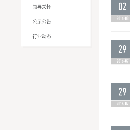
02
领导关怀
2016-08
公示公告
行业动态
29
2016-07
29
2016-07