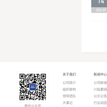
14
2016-07
关于我们
新闻中心
公司简介
公司新闻
组织架构
川投要闻
领导团队
公示公告
大事记
行业动态
微信公众号