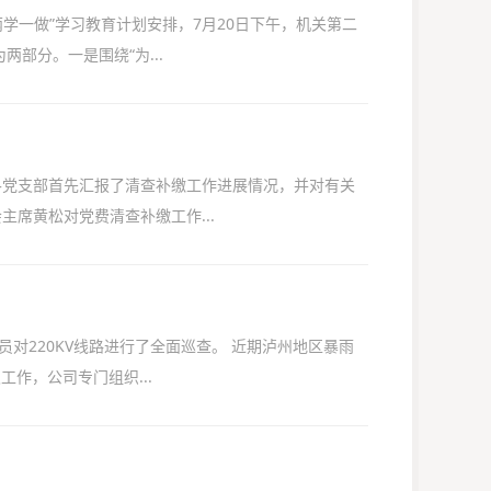
两学一做”学习教育计划安排，7月20日下午，机关第二
部分。一是围绕“为...
，各党支部首先汇报了清查补缴工作进展情况，并对有关
席黄松对党费清查补缴工作...
对220KV线路进行了全面巡查。 近期泸州地区暴雨
工作，公司专门组织...