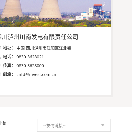
四川泸州川南发电有限责任公司

地址：
中国·四川泸州市江阳区江北镇

电话：
0830-3628021

传真：
0830-3628000

邮箱：
cnfd@invest.com.cn
北镇
--友情链接--