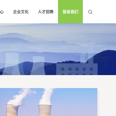
心
企业文化
人才招聘
联系我们


队
新闻
大事记
领导关怀
企业理念
荣誉资质
公示公告
企业风采
人才理念
行业动态
社会责任
人才招聘