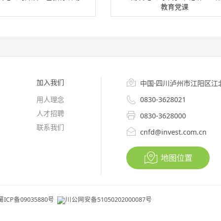
教育党课
加入我们

中国·四川泸州市江阳区江

用人理念
0830-3628021
人才招聘

0830-3628000
联系我们

cnfd@invest.com.cn

地图位置
蜀ICP备09035880号
川公网安备51050202000087号