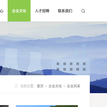
心
企业文化
人才招聘
联系我们


队
新闻
大事记
领导关怀
企业理念
荣誉资质
公示公告
企业风采
人才理念
行业动态
社会责任
人才招聘
当前位置：
首页
»
企业文化
»
企业风采
