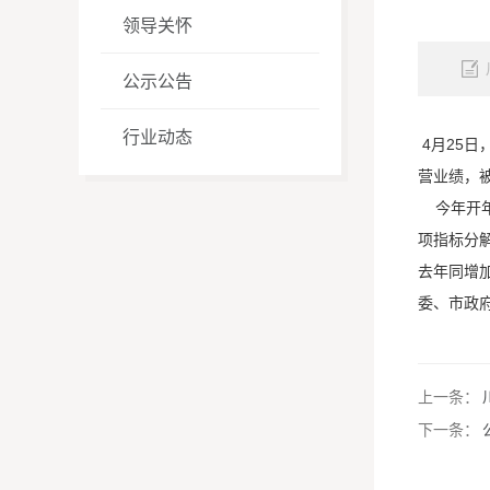
领导关怀
公示公告
行业动态
4月25
营业绩，
今年开年
项指标分解
去年同增加
委、市政
上一条：
下一条：