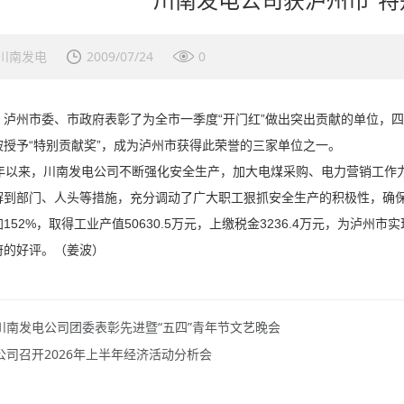
川南发电
2009/07/24
0
日，泸州市委、市政府表彰了为全市一季度“开门红”做出突出贡献的单位，
被授予“特别贡献奖”，成为泸州市获得此荣誉的三家单位之一。
以来，川南发电公司不断强化安全生产，加大电煤采购、电力营销工作力
到部门、人头等措施，充分调动了广大职工狠抓安全生产的积极性，确保了多
152%，取得工业产值50630.5万元，上缴税金3236.4万元，为泸州
府的好评。（姜波）
川南发电公司团委表彰先进暨“五四”青年节文艺晚会
公司召开2026年上半年经济活动分析会