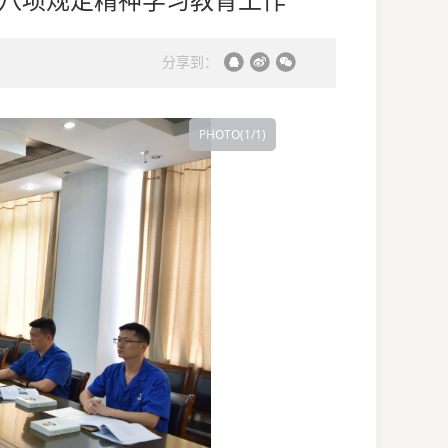
分享到：
PHOTO(
1
/1)