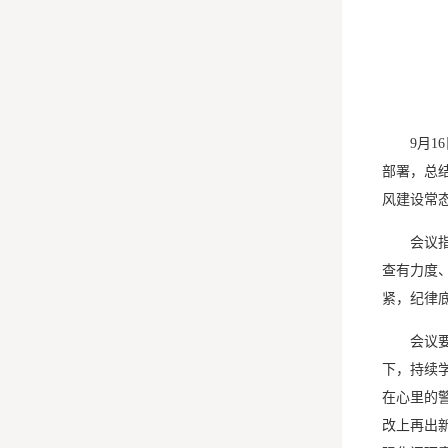
9月
部署，总
风建设常
会议
查有力度
紧，纪律
会议
下，持续
在心里的
改上再出