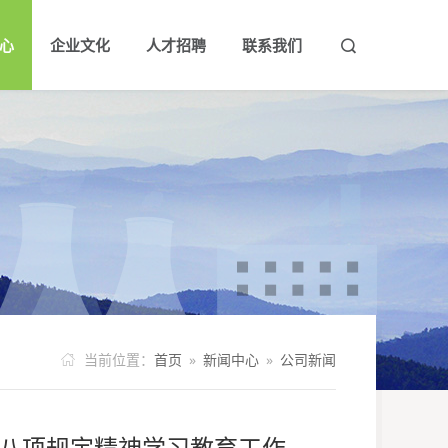
心
企业文化
人才招聘
联系我们


队
新闻
大事记
领导关怀
企业理念
荣誉资质
公示公告
企业风采
人才理念
行业动态
社会责任
人才招聘
当前位置：
首页
»
新闻中心
»
公司新闻

央八项规定精神学习教育工作