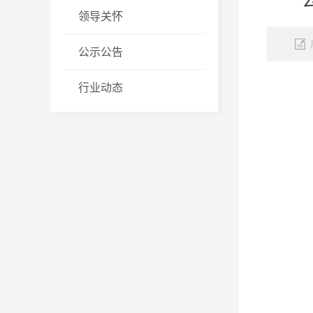
领导关怀
公示公告
行业动态