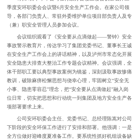
季度安环职委会会议暨6月安全生产工作会。在家公司领
导，各部门负责人、常驻外委维护单位项目部负责人及专
（兼）职安全管理人员参加会议。
会议组织观看了《安全要从点滴做起——警钟》安全
事故警示教育片，传达学习了集团党委书记、董事长王诚
在安全生产工作会上的讲话精神，以及泸州市常态化开展
安全隐患大排查大整治工作专题会议精神。会议强调，全
体干部职工要以典型事故案例为镜鉴，深刻汲取事故惨痛
教训，破除麻痹松懈思想与侥幸心理，牢固树立“安全无
小事、隐患零容忍”理念，把“安全要从点滴做起”融入岗
位日常，切实把思想和行动统一到集团及地方安全生产各
项部署要求上来。
公司安环职委会主任、党委书记、总经理陈嵩对公司
下阶段的安全环保工作进行了安排和部署。他强调：一是
全方位做好迎峰度夏准备工作。要系统性抓好机组设备缺