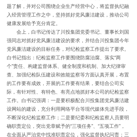
题了解，并对公司围绕企业生产经营中心，将监督执纪融
入经营管理工作之中，坚持抓好党风廉洁建设，推动公司
健康发展给予充分肯定。
会上，白书记传达了川投集团党委书记、董事长刘国
强同志对抓好党风廉洁建设的要求，并结合川投集团今年
党风廉洁建设的目标任务，对纪检监察工作提出了要求。
白书记指出：纪检监察工作要围绕防腐治腐、落实“两
个”责任、构建监督体系、健全制度和机制、加大纪律审
查、加强纪检队伍建设和效能监察等方面认真开展，布置
的工作要有成效，开展的工作要有结果，要结合公司实
际，有针对性、有特色、有亮点地抓好本公司的纪检监察
工作。白书记强调：一是要积极配合川投集团党风廉洁建
设网站的建设，充分利用网络平台等现代媒体先进手段，
不断深化纪检监察工作；二是要纪委和纪检监察人员要明
确职责定位，突出党章赋予的“三项任务”、“五项工作”，
在全面从严治党中找准职责定位，强化监督执纪问责；三