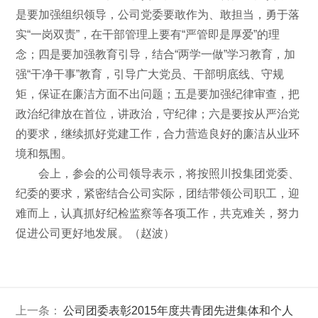
是要加强组织领导，公司党委要敢作为、敢担当，勇于落
实“一岗双责”，在干部管理上要有“严管即是厚爱”的理
念；四是要加强教育引导，结合“两学一做”学习教育，加
强“干净干事”教育，引导广大党员、干部明底线、守规
矩，保证在廉洁方面不出问题；五是要加强纪律审查，把
政治纪律放在首位，讲政治，守纪律；六是要按从严治党
的要求，继续抓好党建工作，合力营造良好的廉洁从业环
境和氛围。
会上，参会的公司领导表示，将按照川投集团党委、
纪委的要求，紧密结合公司实际，团结带领公司职工，迎
难而上，认真抓好纪检监察等各项工作，共克难关，努力
促进公司更好地发展。（赵波）
上一条：
公司团委表彰2015年度共青团先进集体和个人