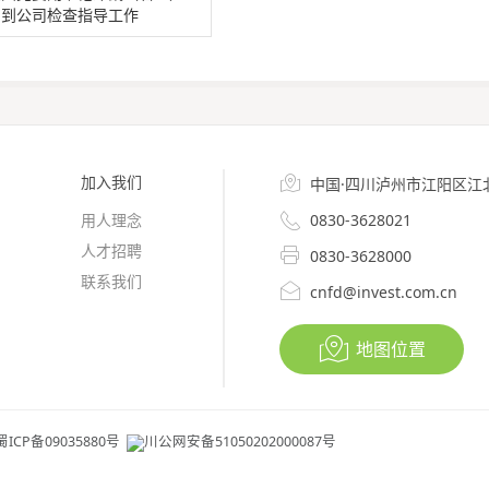
到公司检查指导工作
加入我们

中国·四川泸州市江阳区江

用人理念
0830-3628021
人才招聘

0830-3628000
联系我们

cnfd@invest.com.cn

地图位置
蜀ICP备09035880号
川公网安备51050202000087号