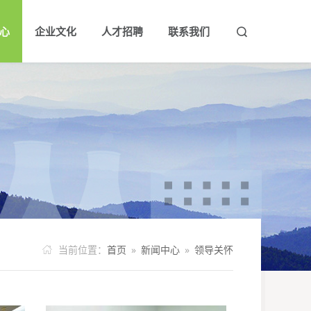
心
企业文化
人才招聘
联系我们


队
新闻
大事记
领导关怀
企业理念
荣誉资质
公示公告
企业风采
人才理念
行业动态
社会责任
人才招聘
当前位置：
首页
»
新闻中心
»
领导关怀
