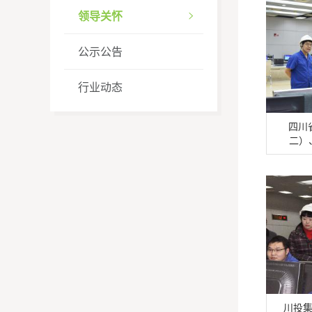
领导关怀

公示公告
行业动态
四川
二）
川投