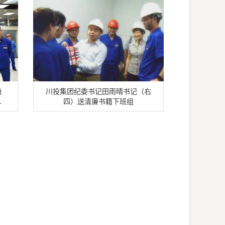
勇
川投集团纪委书记田雨晴书记（右
.
四）送清廉书籍下班组