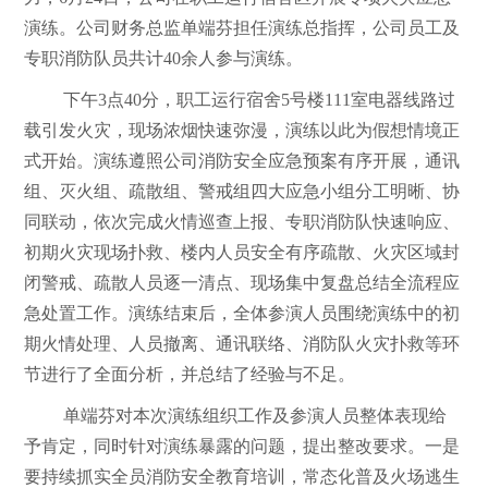
演练。公司财务总监单端芬担任演练总指挥，公司员工及
专职消防队员共计40余人参与演练。
下午3点40分，职工运行宿舍5号楼111室电器线路过
载引发火灾，现场浓烟快速弥漫，演练以此为假想情境正
式开始。演练遵照公司消防安全应急预案有序开展，通讯
组、灭火组、疏散组、警戒组四大应急小组分工明晰、协
同联动，依次完成火情巡查上报、专职消防队快速响应、
初期火灾现场扑救、楼内人员安全有序疏散、火灾区域封
闭警戒、疏散人员逐一清点、现场集中复盘总结全流程应
急处置工作。演练结束后，全体参演人员围绕演练中的初
期火情处理、人员撤离、通讯联络、消防队火灾扑救等环
节进行了全面分析，并总结了经验与不足。
单端芬对本次演练组织工作及参演人员整体表现给
予肯定，同时针对演练暴露的问题，提出整改要求。一是
要持续抓实全员消防安全教育培训，常态化普及火场逃生