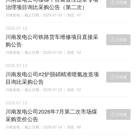

已结束
治理项目询比采购公告（第二次）
川南发电
|
截止日期：2026-07-20
|
浏览 : 47
2026.07.13
川南发电公司铁路货车维修项目直接采

已结束
购公告
川南发电
|
截止日期：2026-07-16
|
浏览 : 54
2026.07.13
川南发电公司#2炉脱硝精准喷氨改造项

已结束
目询比采购公告
川南发电
|
截止日期：2026-07-19
|
浏览 : 52
2026.07.10
川南发电公司2026年7月第二次市场煤

已结束
采购竞价公告
川南发电
|
截止日期：2026-07-14
|
浏览 : 66