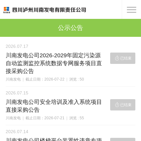
公示公告
2026.07.17
川南发电公司2026-2029年固定污染源

已结束
自动监测监控系统数据专网服务项目直
接采购公告
川南发电
|
截止日期：2026-07-22
|
浏览 : 50
2026.07.15
川南发电公司安全培训及准入系统项目

已结束
直接采购公告
川南发电
|
截止日期：2026-07-21
|
浏览 : 55
2026.07.14
川南发电公司楼梯平台装置性违章专项